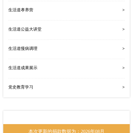
了德育的培养，使学生在身心即将成熟的最佳施教
生活道孝养营
>
生活道公益大讲堂
>
生活道慢病调理
>
生活道成果展示
>
党史教育学习
>
爱心网友
RMB446.00
关爱青少年身心健康
生命美学崔茜
RMB20.00
关爱青少年身心健康
赵婷儿
RMB2.00
关爱青少年身心健康
本次更新的捐款数据为：2026年08月