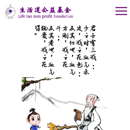
。
及
其
老
也
，
血
气
既
衰
，
戒
之
在
得
；
及
其
壮
也
，
血
气
方
刚
，
戒
之
在
斗
；
少
之
时
，
血
气
未
定
，
戒
之
在
色
君子有三戒：