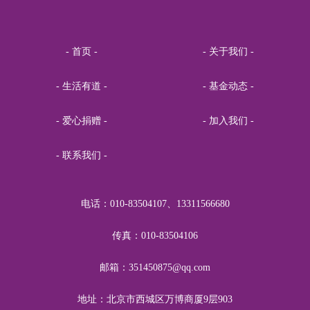
妙音行
RMB1.00
关爱青少年身心健康
青
RMB1.00
关爱青少年身心健康
- 首页 -
- 关于我们 -
国平
RMB1.00
关爱青少年身心健康
- 生活有道 -
- 基金动态 -
李明
RMB1.00
关爱青少年身心健康
- 爱心捐赠 -
- 加入我们 -
气派
RMB1.00
关爱青少年身心健康
王海杰
RMB5.00
关爱青少年身心健康
- 联系我们 -
在风中
RMB10.00
关爱青少年身心健康
渡桥
RMB52.00
关爱青少年身心健康
电话：010-83504107、13311566680
冰小冰
RMB23.00
关爱青少年身心健康
传真：010-83504106
吴志红
RMB20.00
关爱青少年身心健康
邮箱：351450875@qq.com
蔡玉兰中医诊所
RMB20.00
关爱青少年身心健康
地址：北京市西城区万博商厦9层903
郁郁红花
RMB20.00
关爱青少年身心健康