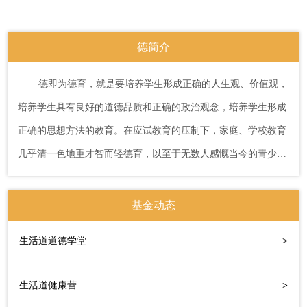
德简介
德即为德育，就是要培养学生形成正确的人生观、价值观，
培养学生具有良好的道德品质和正确的政治观念，培养学生形成
正确的思想方法的教育。在应试教育的压制下，家庭、学校教育
几乎清一色地重才智而轻德育，以至于无数人感慨当今的青少年
是垮掉的一代，是不堪重任的一代。而德与才的孰重孰轻，坊间
一度流传着这样几句话：有德有才是正品，有德无才是次品，无
基金动态
德无才是废品，有才无德是危险品。如果追溯，早在北宋时期司
生活道道德学堂
>
马光就曾给出了最为精辟的论断：才者，德之资也；德者，才之
帅也；自古以来，国之乱臣，家之败子，才有余而德不足也。从
生活道健康营
>
近年来不断攀升的未成年人犯罪率可知，更多的家长、教师忽略