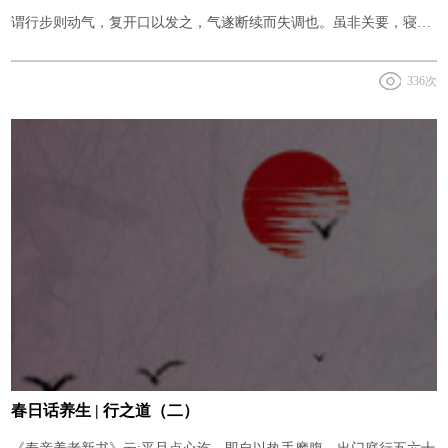
谓行步则动气，复开口以发之，气遂断续而失调也。虽非关要，寝食
而外，不可言语，亦须添此一节。
336次
春日话养生 | 行之道（二）