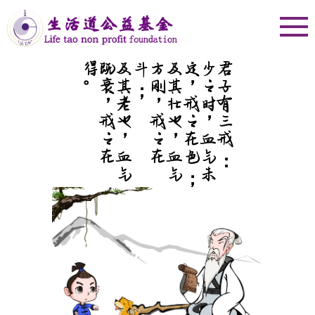
。
及
其
老
也
，
血
气
既
衰
，
戒
之
在
得
；
及
其
壮
也
，
血
气
方
刚
，
戒
之
在
斗
；
少
之
时
，
血
气
未
定
，
戒
之
在
色
君子有三戒：