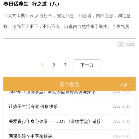
春日话养生 | 行之道（八）
2023年“关爱青少年身心健康”生活道中国传统文化公益研习营
2024-03-14
《太玄宝典》云:人欲行气，先定胎息。胎息者，自然之息，调定息
2019年生活道公益基金举办“关爱青少年身心健康”暑期特训营
2024-03-14
数，使气不上不下，不出不入，口鼻内自然往来于胸中。半夜气所生
时以行之，既久，百日外可养气伏息耳。
关爱青少年身心健康--2023《道德学堂》公益宣传营
2023-05-31
332次
关爱青少年身心健康——2022年《道德学堂》暑期公益宣传营
2022-07-06
1
2
3
下一页
重要通知
2022-07-06
2022年《道德学堂》暑期公益宣传营讲师介绍
2022-07-04
基金动态
更多>>
让孩子生活有道 健康快乐
2022-06-19
关爱青少年身心健康——2021 《道德学堂》链接
2022-06-19
网课伤眼？中医来解决
2022-06-19