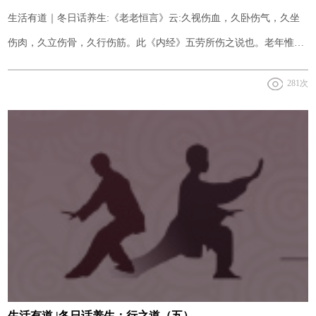
生活有道｜冬日话养生:《老老恒言》云:久视伤血，久卧伤气，久坐
伤肉，久立伤骨，久行伤筋。此《内经》五劳所伤之说也。老年惟久
坐、久卧不能免，须以导引诸法，随其坐卧行之。使血脉流通，庶无
281次
此患。
生活有道 |冬日话养生：行之道（五）