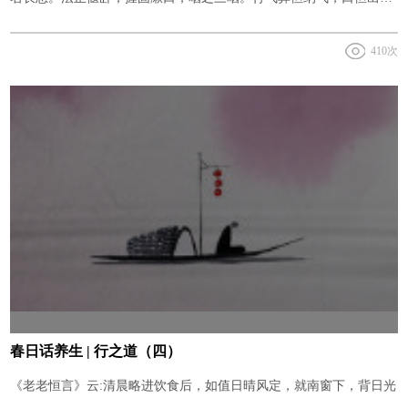
气，徐缩鼻引之，莫极满，极满则难还。
410次
春日话养生 | 行之道（四）
《老老恒言》云:清晨略进饮食后，如值日晴风定，就南窗下，背日光