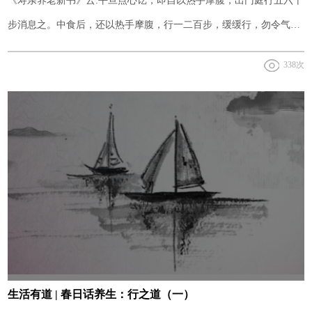
《寿亲养老新书》云:平旦点心讫，即自以热手摩腹，出门庭行五六十
步消息之。中食后，还以热手摩腹，行一二百步，缓缓行，勿令气
急。行讫，还床偃卧。颗苏煎枣，啜半升以下人参、茯苓、甘草等
338次
饮，觉似少热。即以麦门冬、竹叶、茅根等饮，量性将理。
生活有道 | 春日话养生：行之道（一）