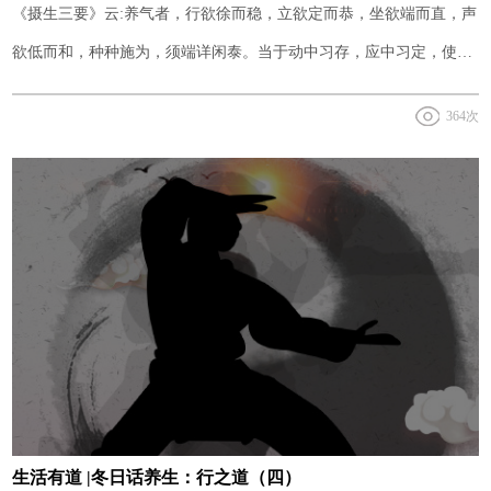
《摄生三要》云:养气者，行欲徐而稳，立欲定而恭，坐欲端而直，声
欲低而和，种种施为，须端详闲泰。当于动中习存，应中习定，使此
身常在太和元气中。行之久，自有圣贤前辈气象。
364次
生活有道 |冬日话养生：行之道（四）