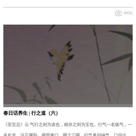
阳勿扰倾，心狂意乱神去形，枯骨独立归黄泉，静处冥室养尔神，精
406次
熟思之道自然。
春日话养生 | 行之道（六）
《至言总》云:气行之则为道也，精存之则为宝也。行气一名炼气，一
名长息。法正偃卧，握固漱口，咽之三咽。行气鼻但纳气，口但出