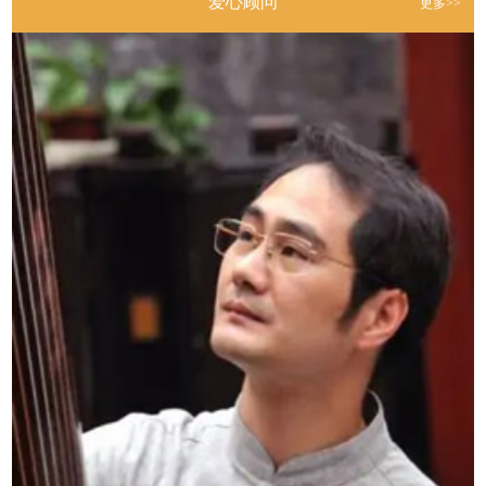
爱心顾问
更多>>
尊老敬长 真爱暖阳 2024年3月生活道公益孝养营
2024-03-18
2023年“关爱青少年身心健康”生活道中国传统文化公益研习营
2024-03-14
2019年生活道公益基金举办“关爱青少年身心健康”暑期特训营
2024-03-14
关爱青少年身心健康--2023《道德学堂》公益宣传营
2023-05-31
关爱青少年身心健康——2022年《道德学堂》暑期公益宣传营
2022-07-06
重要通知
2022-07-06
2022年《道德学堂》暑期公益宣传营讲师介绍
2022-07-04
让孩子生活有道 健康快乐
2022-06-19
关爱青少年身心健康——2021 《道德学堂》链接
2022-06-19