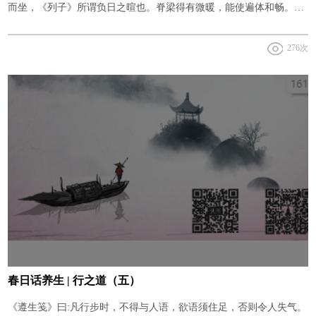
而坐，《列子》所谓负日之暄也。脊梁得有微暖，能使遍体和畅。日
为太阳之精，其光壮人阳气，极为补益。过午阴气渐长，日光减暖，
276次
久坐非宜。
春日话养生 | 行之道（五）
《遵生笺》曰:凡行步时，不得与人语，欲语须住足，否则令人失气。