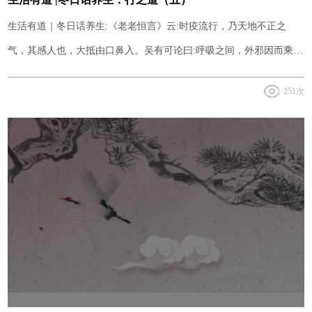
生活有道｜冬日话养生:《老老恒言》云:时疫流行，乃天地不正之
气，其感人也，大抵由口鼻入。吴有可论曰:呼吸之间，外邪因而乘
之，入于膜原是也。彼此传染，皆气感召。原其始，莫不因风而来。
251次
《内经》所谓风者，善行而数变。居常出入，少觉有风，即以衣袖掩
口鼻，亦堪避疫。
伪装的再“真”，只要提到“返利”“返现”“回报收益”就是诈骗，就不是
2024-11-19
24年10月生活道公益孝养营
2024-10-24
5月这5种病或将高发！这5个化解办法，现在了解刚刚好！
2024-09-29
青少年的智育教育
2024-07-18
尊老敬长 真爱暖阳 2024年3月生活道公益孝养营
2024-03-18