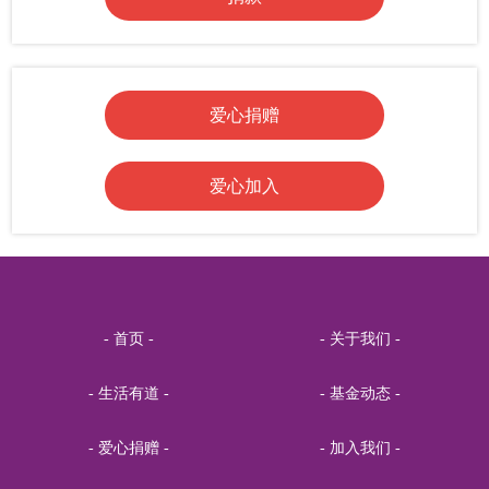
蔡玉兰中医诊所
RMB20.00
关爱青少年身心健康
郁郁红花
RMB20.00
关爱青少年身心健康
爱心捐赠
方太增
RMB20.00
关爱青少年身心健康
爱心网友
RMB446.00
关爱青少年身心健康
爱心加入
生命美学崔茜
RMB20.00
关爱青少年身心健康
赵婷儿
RMB2.00
关爱青少年身心健康
远东机床~沈
RMB20.00
关爱青少年身心健康
无为
RMB7.00
关爱青少年身心健康
- 首页 -
- 关于我们 -
Teacher.李
RMB0.1.00
关爱青少年身心健康
- 生活有道 -
- 基金动态 -
侯任重
RMB1.00
关爱青少年身心健康
- 爱心捐赠 -
- 加入我们 -
妙音行
RMB1.00
关爱青少年身心健康