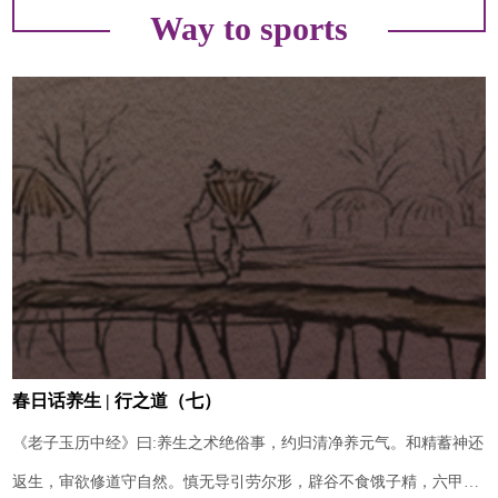
Way to sports
春日话养生 | 行之道（七）
《老子玉历中经》曰:养生之术绝俗事，约归清净养元气。和精蓄神还
返生，审欲修道守自然。慎无导引劳尔形，辟谷不食饿子精，六甲阴