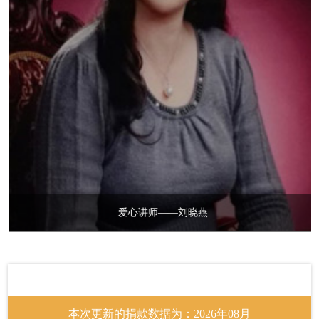
爱心网友
RMB446.00
关爱青少年身心健康
爱心讲师——鹏宇
生命美学崔茜
RMB20.00
关爱青少年身心健康
赵婷儿
RMB2.00
关爱青少年身心健康
远东机床~沈
RMB20.00
关爱青少年身心健康
无为
RMB7.00
关爱青少年身心健康
本次更新的捐款数据为：2026年08月