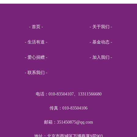
侯任重
RMB1.00
关爱青少年身心健康
妙音行
RMB1.00
关爱青少年身心健康
- 首页 -
- 关于我们 -
青
RMB1.00
关爱青少年身心健康
- 生活有道 -
- 基金动态 -
国平
RMB1.00
关爱青少年身心健康
李明
RMB1.00
关爱青少年身心健康
- 爱心捐赠 -
- 加入我们 -
气派
RMB1.00
关爱青少年身心健康
- 联系我们 -
王海杰
RMB5.00
关爱青少年身心健康
在风中
RMB10.00
关爱青少年身心健康
电话：010-83504107、13311566680
渡桥
RMB52.00
关爱青少年身心健康
传真：010-83504106
冰小冰
RMB23.00
关爱青少年身心健康
邮箱：351450875@qq.com
吴志红
RMB20.00
关爱青少年身心健康
蔡玉兰中医诊所
RMB20.00
关爱青少年身心健康
地址：北京市西城区万博商厦9层903