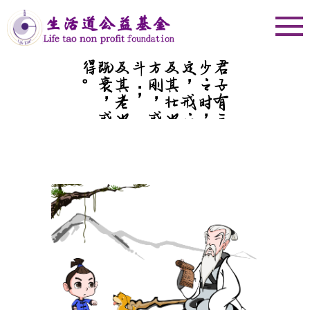
。
及
其
老
也
，
血
气
既
衰
，
戒
之
在
得
；
及
其
壮
也
，
血
气
方
刚
，
戒
之
在
斗
；
少
之
时
，
血
气
未
定
，
戒
之
在
色
君子有三戒：