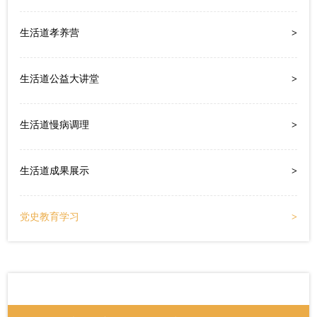
生活道孝养营
>
生活道公益大讲堂
>
生活道慢病调理
>
生活道成果展示
>
党史教育学习
>
爱心网友
RMB446.00
关爱青少年身心健康
生命美学崔茜
RMB20.00
关爱青少年身心健康