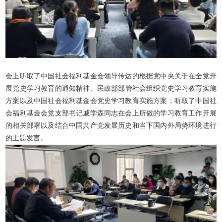
会上
听取了中国社会福利基金会领导传达的
根据党中央关于在全党开
展党史学习教育的通知精神
、
民政部部管社会组织党史学习教育实施
方案
以及中国社会福利基金会党史学习教育实施方案；听取了
中国社
会福利基金会党支部书记戚学森
同志
在会上
所做的
学习教育工作开展
的相关部署
以及
结合中国共产党发展历史和当下国内外局势环境进行
的
主题发言。