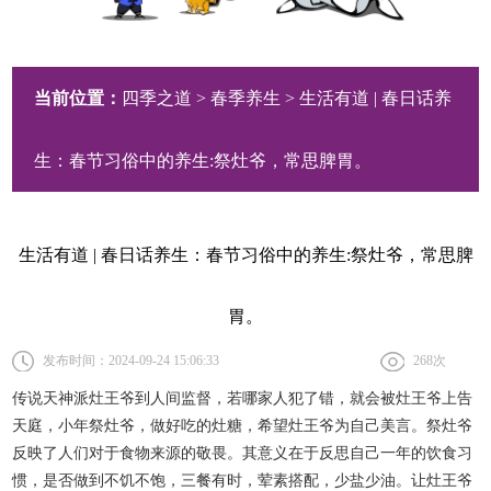
当前位置：
四季之道
>
春季养生
> 生活有道 | 春日话养
生：春节习俗中的养生:祭灶爷，常思脾胃。
生活有道 | 春日话养生：春节习俗中的养生:祭灶爷，常思脾
胃。
发布时间：2024-09-24 15:06:33
268
次
传说天神派灶王爷到人间监督，若哪家人犯了错，就会被灶王爷上告
天庭，小年祭灶爷，做好吃的灶糖，希望灶王爷为自己美言。祭灶爷
反映了人们对于食物来源的敬畏。其意义在于反思自己一年的饮食习
惯，是否做到不饥不饱，三餐有时，荤素搭配，少盐少油。让灶王爷