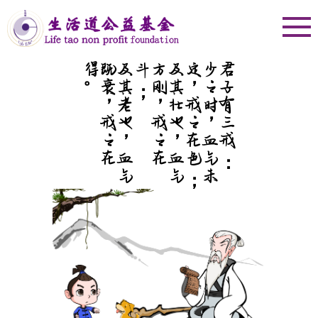
。
及
其
老
也
，
血
气
既
衰
，
戒
之
在
得
；
及
其
壮
也
，
血
气
方
刚
，
戒
之
在
斗
；
少
之
时
，
血
气
未
定
，
戒
之
在
色
君子有三戒：