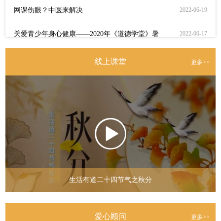
网课伤眼？中医来解决
2022-06-19
关爱青少年身心健康——2020年《道德学堂》暑期特训营
2022-06-17
关爱青少年身心健康——2019年《道德学堂》暑期特训营
2022-06-17
线上课堂
更多>>
关爱青少年身心健康——2021《道德学堂》初衷
2022-06-17
关爱青少年身心健康——2021《道德学堂》暑期培训~~~教学内容篇
2022-06-17
关爱青少年身心健康——2021《道德学堂》暑期培训活动圆满成功
2022-06-17
生活道公益基金党史学习教育动员会举行
2021-03-17
伪装的再“真”，只要提到“返利”“返现”“回报收益”就是诈骗，就不是
2024-11-19
生活有道二十四节气之秋分
24年10月生活道公益孝养营
2024-10-24
5月这5种病或将高发！这5个化解办法，现在了解刚刚好！
2024-09-29
爱心顾问
更多>>