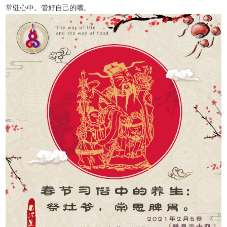
常驻心中。管好自己的嘴。
伪装的再“真”，只要提到“返利”“返现”“回报收益”就是诈骗，就不是
2024-11-19
24年10月生活道公益孝养营
2024-10-24
5月这5种病或将高发！这5个化解办法，现在了解刚刚好！
2024-09-29
青少年的智育教育
2024-07-18