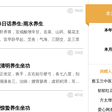
国平
5分钟，代茶饮即可，每天2~3次。需注意：本茶
生活道公
李明
366次
口苦等上火症状以及阴虚火旺者不宜饮用。
本
气派
春日话养生:雨水养生
王海杰
本
肝养胃，宜戒酸增辛甘。韭菜、山药、菊花主
在风中
。宜早卧早起。艾灸：气海、三阴交、足三里
渡桥
本
324次
冰小冰
| 清明养生坐功
吴志红
捐赠人
正坐定，换手，左右如引硬弓，各七八度，扣
蔡玉兰中医
咽液各三。治病：腰肾肠胃，虚邪积滞，耳前
郁郁红
、嗌痛、颈痛不可回顾、肩拔、臑折、腰软，
405次
方太增
爱心网
| 惊蛰养生坐功