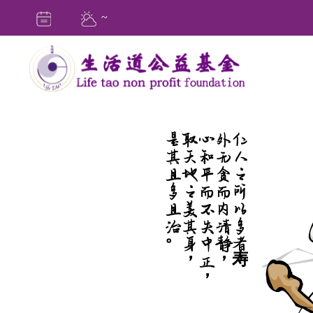
~
是其且多且治。
取天地之美其身，
心和平而不失中正，
外无贪而内清静，
仁人之所以多寿者，