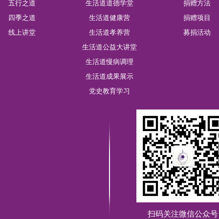
五行之道
生活道道德学堂
捐赠方法
在风中
四季之道
生活道健康营
捐赠项目
渡桥
线上讲堂
生活道孝养营
募捐活动
冰小冰
生活道公益大讲堂
生活道慢病调理
吴志红
生活道成果展示
蔡玉兰中医
党史教育学习
郁郁红
方太增
扫码关注微信公众号