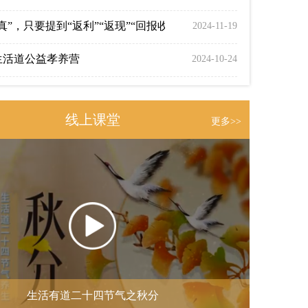
真”，只要提到“返利”“返现”“回报收益”就是诈骗，就不是公益行
2024-11-19
月生活道公益孝养营
2024-10-24
病或将高发！这5个化解办法，现在了解刚刚好！
2024-09-29
智育教育
2024-07-18
线上课堂
更多>>
真爱暖阳 2024年3月生活道公益孝养营
2024-03-18
“关爱青少年身心健康”生活道中国传统文化公益研习营
2024-03-14
生活道公益基金举办“关爱青少年身心健康”暑期特训营
2024-03-14
身心健康--2023《道德学堂》公益宣传营
2023-05-31
身心健康——2022年《道德学堂》暑期公益宣传营
2022-07-06
生活有道二十四节气之秋分