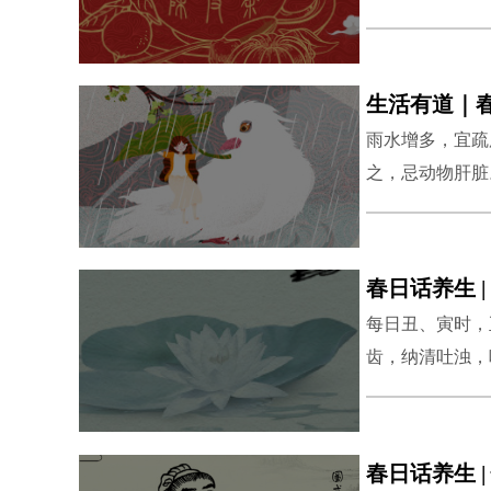
糖，沸水冲泡1
性味偏温，伴有
生活有道｜
雨水增多，宜疏
之，忌动物肝脏
春日话养生 
每日丑、寅时，
齿，纳清吐浊，
热、苦寒、耳聋
及肘臂诸痛。
春日话养生 