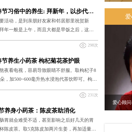
重要通知
米粉加白糖、玫瑰、桂花、薄荷、素蓉等配
生活有道｜春节习俗中的养生: 拜新年，以步代车身体棒
2022年
加入了五谷杂粮和花瓣的点缀，不仅增加了视
爱
要活动，是到亲朋好友家和邻居那里祝贺新
富了年糕的营养食疗价值。比如大枣有补中益
让孩子生活
拜年一般是上午，而且大都是早饭之后，这样
爱心网
效。...
养生价值。明代医家龚居中著的养生专著《福
关爱青少年
生命美学
298次
·饮食》中有这样的记载：“食毕，当漱口数过，
赵婷儿
香。每食讫，以手摩面及腹，令津液通流。食
网课伤眼
春节养生小药茶 枸杞菊花茶护眼
。”这段文字讲述了饭后要做的养生三件事：漱
远东机床
熬夜看电视，容易导致眼睛不舒服。取枸杞子8
关爱青少年
躇行步。吃饭之后一般相隔30分钟左右比较合
无为
~6朵，加500~600毫升热水浸泡代茶饮即可。枸杞
...
关爱青少年
肝明目，菊花疏风清热、清肝明目，两药搭配
Teacher
231次
200年的历史了。需注意：黄菊花擅于疏散清
关爱青少年
侯任重
赵百孝书记
——张珍
爱心顾问——缪力秘书长
爱心讲师——于收
爱心讲
爱心顾
时眼睛酸胀有分泌物的情况，白菊花养肝阴作
春节养身小药茶：陈皮茶助消化
妙音行
关爱青少年
眼睛干涩，没有眼泪的人。
肠胃就会难受不适，甚至影响之后好几天的胃
青
关爱青少年
杯陈皮茶。取5克陈皮加两片生姜，再加适量红