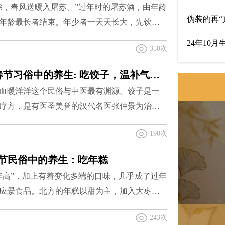
除，春风送暖入屠苏。”过年时的屠苏酒，由年龄
伪装的再“
年龄最长者结束。年少者一天天长大，先饮以
24年10
一天天老去，后饮以示挽留。屠苏酒除却新年
350次
有预防瘟疫的作用。将大黄、白术、防风、花
5月这5种
，三天后便可饮用。屠苏酒可防治冬季和早春
生活有道｜春节习俗中的养生: 吃饺子，温补气血暖洋洋
青少年的
血暖洋洋这个民俗与中医最有渊源。饺子是一
尊老敬长 
疗方，是有医圣美誉的汉代名医张仲景为治疗
明的美食，主要是用驱寒活血的药材搅拌在肉
2023年
190次
裹成耳朵的形状，热汤煮熟后施舍给冻伤的百
吃饺子的时候也别忘捏我们自己身上的“饺子”—
2019年
春节民俗中的养生：吃年糕
“肾开窍于耳”，经常按摩耳朵，有助于肾脏的保
年高”，加上有着变化多端的口味，几乎成了过年
关爱青少年
。
应景食品。北方的年糕以甜为主，加入大枣、
关爱青少年
一起蒸食，南方的年糕则甜咸兼具，以粳米制
243次
除了蒸、炸以外，还可以切片炒食或是煮汤。