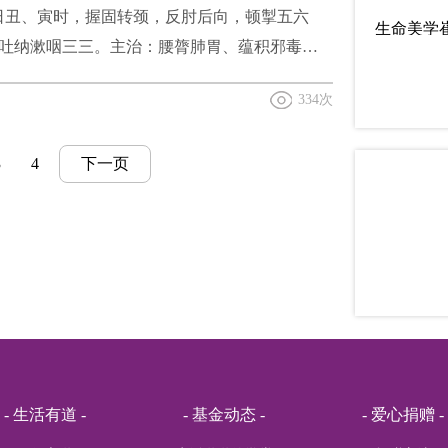
生命美学
日丑、寅时，握固转颈，反肘后向，顿掣五六
吐纳漱咽三三。主治：腰膂肺胃、蕴积邪毒、
赵婷儿
衄、喉痹、面肿、暴哑、头风、牙宣、目暗羞
远东机床
334次
遍身疙瘩、悉治。
无为
3
4
下一页
Teacher
侯任重
妙音行
青
国平
李明
气派
- 生活有道 -
- 基金动态 -
- 爱心捐赠 -
王海杰