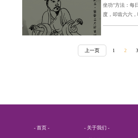
坐功”方法：每
度，叩齿六六，
目黄、口干、鼽
明、鼻不闻臭、
上一页
1
2
- 首页 -
- 关于我们 -