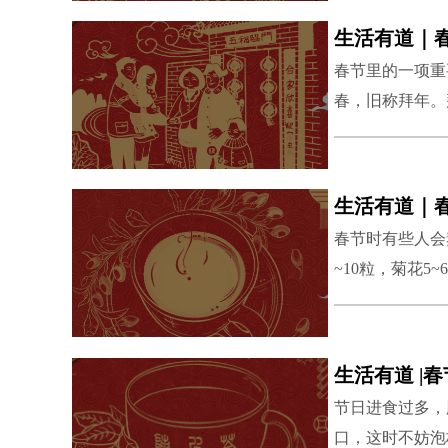
甜味的年糕以糯
料，这些年糕中
春节里的一项重
觉的美感，也丰
春，旧称拜年。
气、养血安神的功
的步行活动很有
寿丹书·安养篇
令人牙齿不败口
生活有道｜
毕，当行步踌躇
春节时有些人会
口、摩面腹和踌
~10粒，菊花5
适漫步行走健身，
子补肾益精、养
治疗眼病至少有
天芳教授
蔼玲
爱心顾问——李良松院长
爱心讲师——素说
爱心顾问——
爱心讲师
泻，适合视疲劳
生活有道 |
用较强，更适合
节日进食过多，
口，这时不妨泡