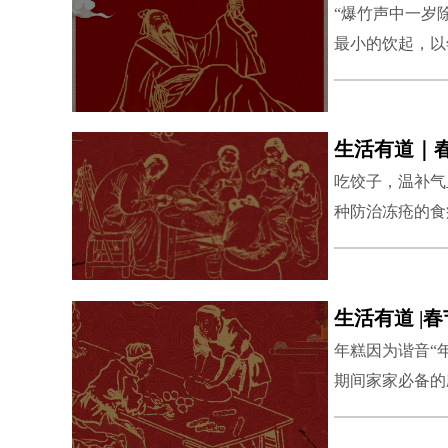
“爆竹声中一岁
最小的饮起，以
示庆祝；年迈者
祝福以外，也具
椒等药浸入酒中
的风寒邪气。
吃饺子，温补气
种防治冻疮的食
百姓耳朵冻伤发
馅里，用面皮包
姓。此外，大家
生活有道 |
耳朵。中医认为
年糕因为谐音“
健和气血的顺畅
期间家家必备的
小红豆及绿豆等
作，味道清淡。